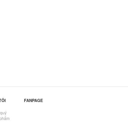
TÔI
FANPAGE
 quý
 phẩm