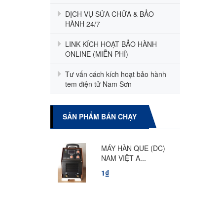
DỊCH VỤ SỬA CHỮA & BẢO
HÀNH 24/7
LINK KÍCH HOẠT BẢO HÀNH
ONLINE (MIỄN PHÍ)
Tư vấn cách kích hoạt bảo hành
tem điện tử Nam Sơn
SẢN PHẨM BÁN CHẠY
 Nam Việt
MÁY HÀN QUE (DC)
E
NAM VIỆT A...
1₫
Nam Việt Arc