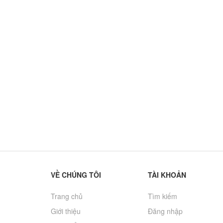
 QUE (DC)
 M...
N QUE NAM
 - 201
VỀ CHÚNG TÔI
TÀI KHOẢN
Trang chủ
Tìm kiếm
Giới thiệu
Đăng nhập