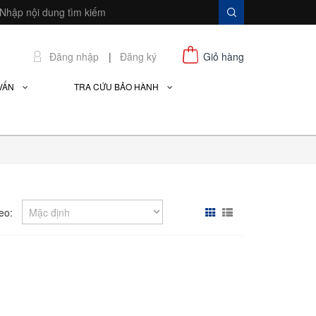
Đăng nhập
|
Đăng ký
Giỏ hàng
 VẤN
TRA CỨU BẢO HÀNH
eo: