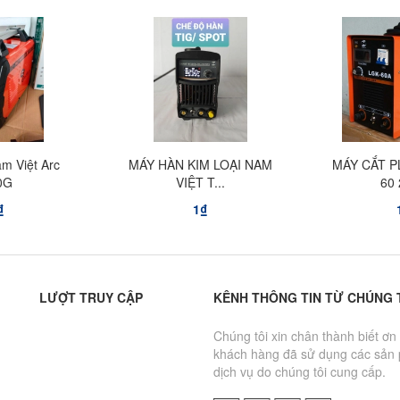
m Việt Arc
MÁY HÀN KIM LOẠI NAM
MÁY CẮT P
0G
VIỆT T...
60
₫
1₫
LƯỢT TRUY CẬP
KÊNH THÔNG TIN TỪ CHÚNG 
Chúng tôi xin chân thành biết ơn
khách hàng đã sử dụng các sản
dịch vụ do chúng tôi cung cấp.