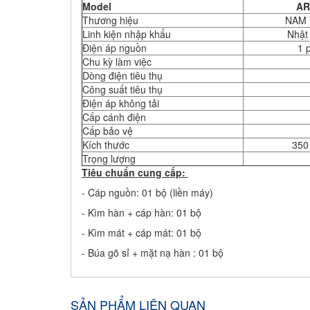
Model
AR
Thương hiệu
NAM 
Linh kiện nhập khẩu
Nhật
Điện áp nguồn
1 
Chu kỳ làm việc
Dòng điện tiêu thụ
Công suất tiêu thụ
Điện áp không tải
Cấp cánh điện
Cấp bảo vệ
Kích thước
350
Trọng lượng
Tiêu chuẩn cung cấp:
- Cáp nguồn: 01 bộ (liền máy)
- Kìm hàn + cáp hàn: 01 bộ
- Kìm mát + cáp mát: 01 bộ
- Búa gõ sỉ + mặt nạ hàn : 01 bộ
SẢN PHẨM LIÊN QUAN