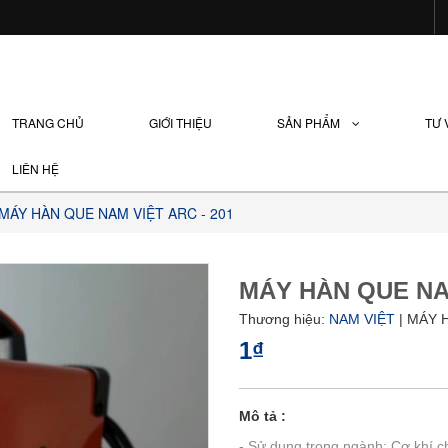
TRANG CHỦ
GIỚI THIỆU
SẢN PHẨM
TƯ
LIÊN HỆ
MÁY HÀN QUE NAM VIỆT ARC - 201
MÁY HÀN QUE NAM
Thương hiệu:
NAM VIỆT
| MÁY 
1₫
Mô tả :
- Sử dụng trong ngành: Cơ khí chế