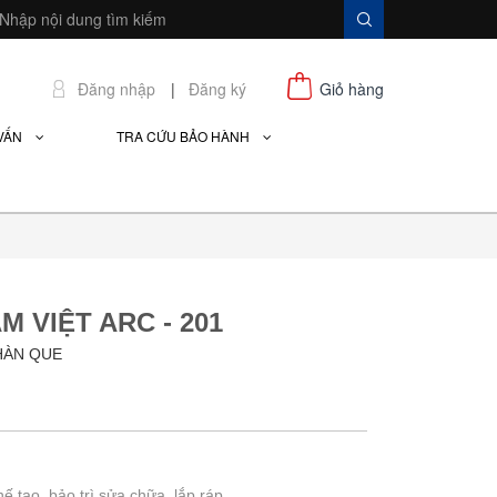
Đăng nhập
|
Đăng ký
Giỏ hàng
 VẤN
TRA CỨU BẢO HÀNH
 VIỆT ARC - 201
HÀN QUE
 tạo, bảo trì sửa chữa, lắp ráp, ...