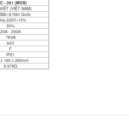
C - 201 (MOS)
VIỆT (VIỆT NAM)
 Bản & Hàn Quốc
pha 220V÷15%
60%
20A - 200A
7KVA
64V
F
IP21
 x 160 x 280mm
6.97KG