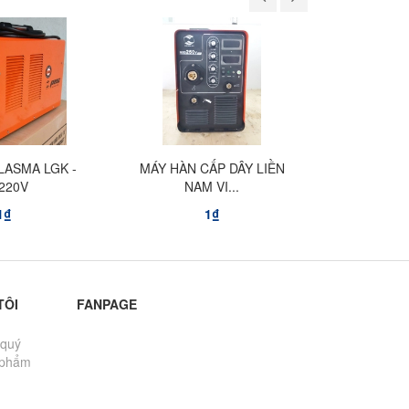
LASMA LGK -
MÁY HÀN CẤP DÂY LIỀN
MÁY HÀN 
 220V
NAM VI...
NAM
1₫
1₫
TÔI
FANPAGE
 quý
 phẩm