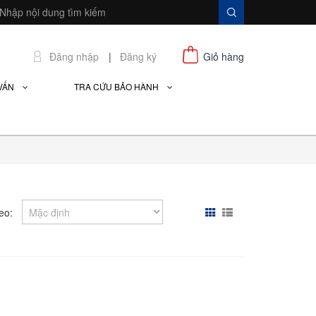
Đăng nhập
|
Đăng ký
Giỏ hàng
 VẤN
TRA CỨU BẢO HÀNH
eo: