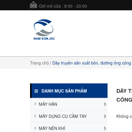
Giờ mở cửa : 8:00 - 20:00
Trang chủ
/
Dây truyền sản xuất bồn, đường ống công
DÂY 
DANH MỤC SẢN PHẨM
CÔNG
MÁY HÀN
MÁY DỤNG CỤ CẦM TAY
Không c
MÁY NÉN KHÍ