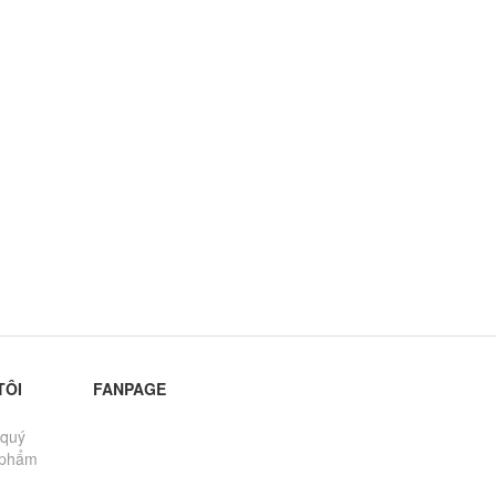
TÔI
FANPAGE
 quý
 phẩm